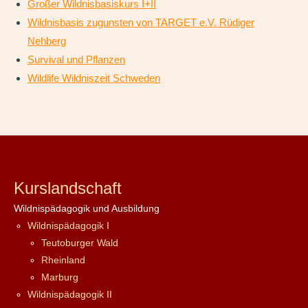
Großer Wildnisbasiskurs I+II
Wildnisbasis zugunsten von TARGET e.V. Rüdiger
Nehberg
Survival und Pflanzen
Wildlife Wildniszeit Schweden
Kurslandschaft
Wildnispädagogik und Ausbildung
Wildnispädagogik I
Teutoburger Wald
Rheinland
Marburg
Wildnispädagogik II