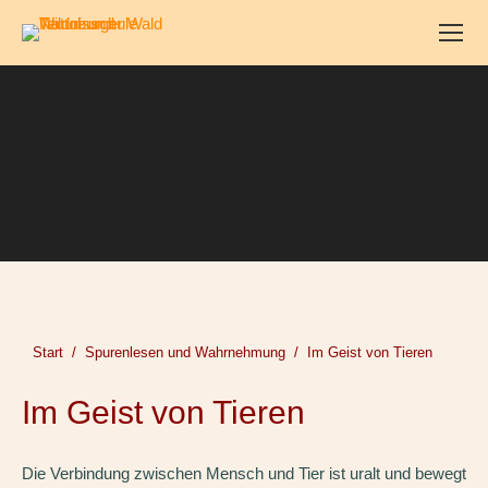
Sie befinden sich hier:
Start
Spurenlesen und Wahrnehmung
Im Geist von Tieren
Im Geist von Tieren
Die Verbindung zwischen Mensch und Tier ist uralt und bewegt