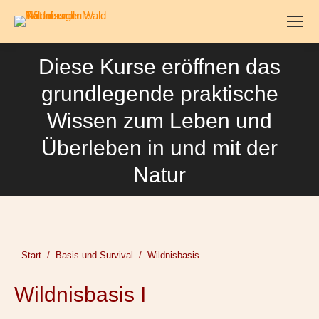
Diese Kurse eröffnen das
grundlegende praktische
Wissen zum Leben und
Überleben in und mit der
Natur
Sie befinden sich hier:
Start
Basis und Survival
Wildnisbasis
Wildnisbasis I