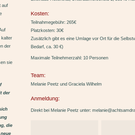
 auf
Kosten:
e
Teilnahmegebühr: 265€
Auf
Platzkosten: 30€
 kalter
Zusätzlich gibt es eine Umlage vor Ort für die Selbst
n der
Bedarf, ca. 30 €)
Maximale Teilnehmerzahl: 10 Personen
sen sie
Team:
Melanie Peetz und Graciela Wilhelm
f
t der
Anmeldung:
sich
Direkt bei Melanie Peetz unter: melanie@achtsamdr
tung
g, die
 neue