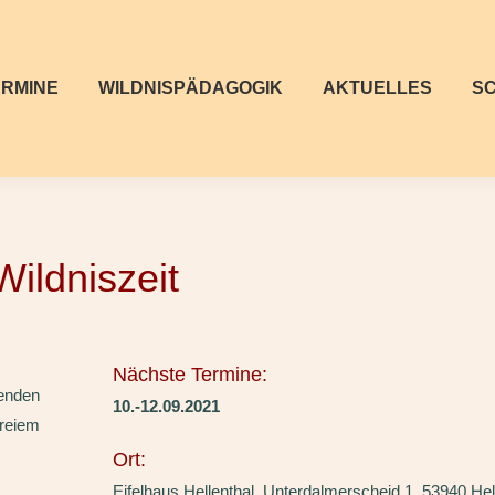
ERMINE
WILDNISPÄDAGOGIK
AKTUELLES
S
ildniszeit
Nächste Termine:
senden
10.-12.09.2021
freiem
Ort:
Eifelhaus Hellenthal, Unterdalmerscheid 1, 53940 Hel