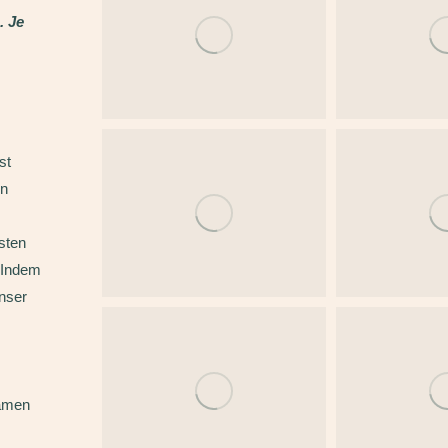
. Je
st
en
sten
. Indem
unser
samen